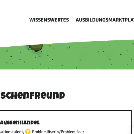
WISSENSWERTES
AUSBILDUNGSMARKTPLA
nschenfreund
d Außenhandel
sationstalent
,
Problemlöserin/Problemlöser