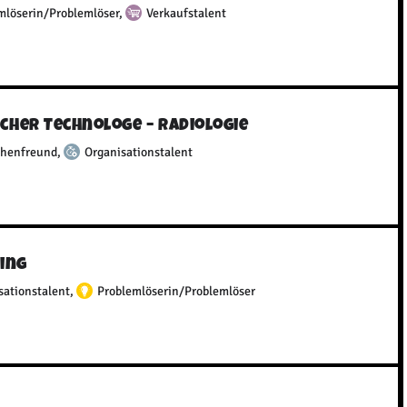
mlöserin/Problemlöser
,
Verkaufstalent
scher Technologe – Radiologie
henfreund
,
Organisationstalent
ing
sationstalent
,
Problemlöserin/Problemlöser