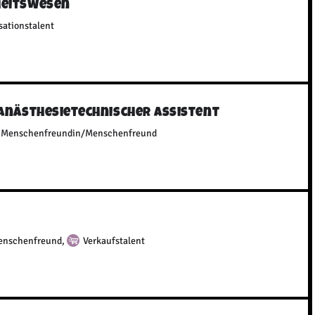
heitswesen
sationstalent
 Anästhesietechnischer Assistent
Menschenfreundin/Menschenfreund
enschenfreund
,
Verkaufstalent