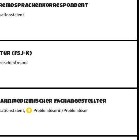
Fremdsprachenkorrespondent
sationstalent
ltur (FSJ-K)
enschenfreund
Zahnmedizinischer Fachangestellter
sationstalent
,
Problemlöserin/Problemlöser