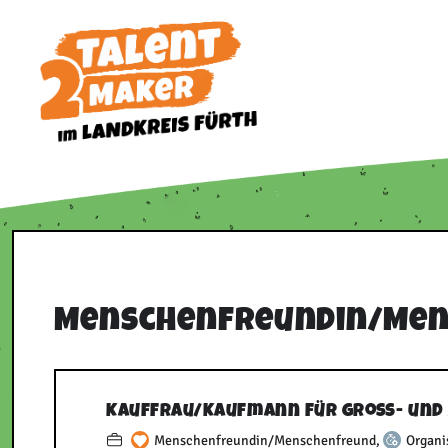
Zum
Inhalt
springen
Menschenfreundin/​Me
Kauffrau/​Kaufmann für Groß- un
Menschenfreundin/Menschenfreund
,
Organi