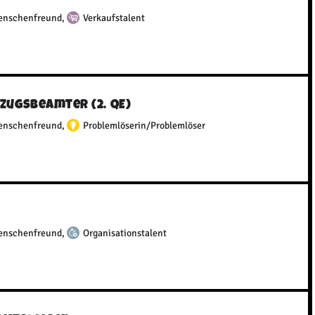
enschenfreund
,
Verkaufstalent
lzugsbeamter (2. QE)
enschenfreund
,
Problemlöserin/Problemlöser
enschenfreund
,
Organisationstalent