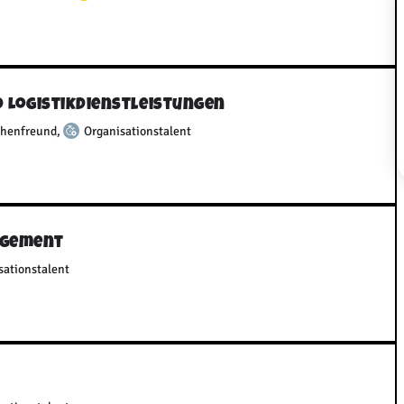
d Logistikdienstleistungen
henfreund
,
Organisationstalent
agement
sationstalent