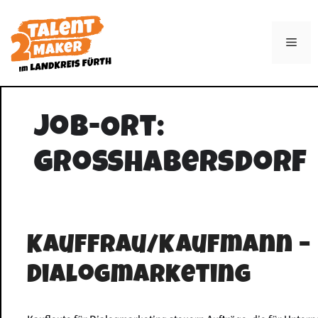
Zum
Inhalt
Men
springen
Job-Ort:
Großhabersdorf
Kauffrau/Kaufmann –
Dialogmarketing