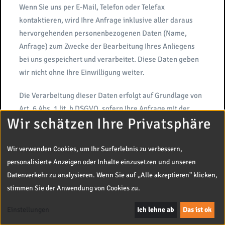
Wenn Sie uns per E-Mail, Telefon oder Telefax
kontaktieren, wird Ihre Anfrage inklusive aller daraus
hervorgehenden personenbezogenen Daten (Name,
Anfrage) zum Zwecke der Bearbeitung Ihres Anliegens
bei uns gespeichert und verarbeitet. Diese Daten geben
wir nicht ohne Ihre Einwilligung weiter.
Die Verarbeitung dieser Daten erfolgt auf Grundlage von
Art. 6 Abs. 1 lit. b DSGVO, sofern Ihre Anfrage mit der
Wir schätzen Ihre Privatsphäre
Erfüllung eines Vertrags zusammenhängt oder zur
Durchführung vorvertraglicher Maßnahmen erforderlich
ist. In allen übrigen Fällen beruht die Verarbeitung auf
Wir verwenden Cookies, um Ihr Surferlebnis zu verbessern,
unserem berechtigten Interesse an der effektiven
personalisierte Anzeigen oder Inhalte einzusetzen und unseren
Bearbeitung der an uns gerichteten Anfragen (Art. 6 Abs.
Datenverkehr zu analysieren. Wenn Sie auf „Alle akzeptieren" klicken,
1 lit. f DSGVO) oder auf Ihrer Einwilligung (Art. 6 Abs. 1 lit.
stimmen Sie der Anwendung von Cookies zu.
a DSGVO) sofern diese abgefragt wurde; die Einwilligung
Einstellungen
Ich lehne ab
Das ist ok
ist jederzeit widerrufbar.