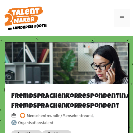
Zum
Inhalt
Men
springen
Fremdsprachenkorrespondentin/​
Fremdsprachenkorrespondent
Menschenfreundin/Menschenfreund
,
Organisationstalent