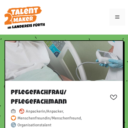
Zum
Inhalt
Men
springen
Pflegefachfrau/​
Pflegefachmann
Anpackerin/Anpacker
,
Menschenfreundin/Menschenfreund
,
Organisationstalent