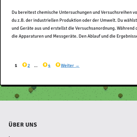
Du bereitest chemische Untersuchungen und Versuchsreihen vor
du z.B. der industriellen Produktion oder der Umwelt. Du wähls
und Geräte aus und erstellst die Versuchsanordnung. Während 
die Apparaturen und Messgeräte. Den Ablauf und die Ergebniss
Seite
Seite
Seite
1
2
…
4
Weiter
→
ÜBER UNS