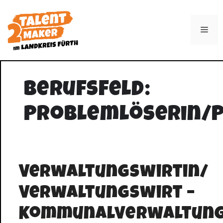
Zum
Inhalt
Men
springen
Berufsfeld:
Problemlöserin/
Verwaltungswirtin/
Verwaltungswirt –
Kommunalverwaltun