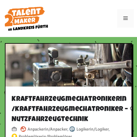
Zum
Inhalt
Men
springen
Kraftfahrzeugmechatronikerin
/​Kraftfahrzeugmechatroniker –
Nutzfahrzeugtechnik
Anpackerin/Anpacker
,
Logikerin/Logiker
,
Problemlöserin/Problemlöser