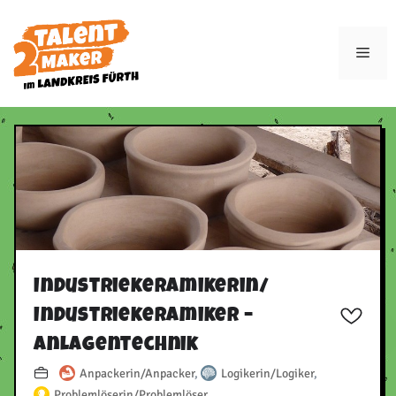
Zum
Inhalt
Men
springen
Industriekeramikerin/​
Industriekeramiker –
Anlagentechnik
Anpackerin/Anpacker
,
Logikerin/Logiker
,
Problemlöserin/Problemlöser