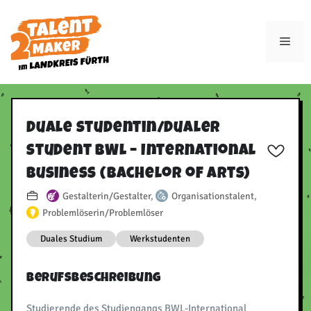
Zum
Inhalt
Men
springen
Duale Studentin/​Dualer
Student BWL – International
Business (Bachelor of Arts)
Gestalterin/Gestalter
,
Organisationstalent
,
Problemlöserin/Problemlöser
Duales Studium
Werkstudenten
Berufsbeschreibung
Studierende des Studiengangs BWL-International