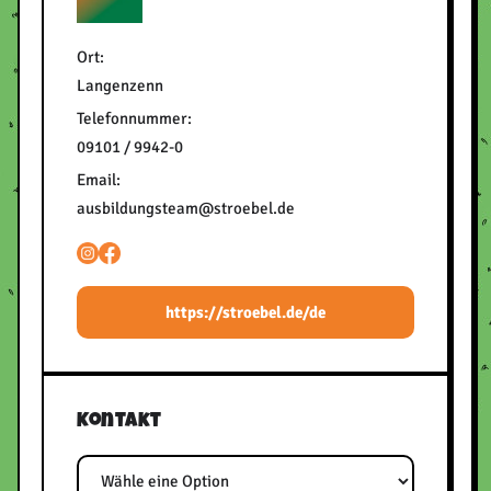
Ort:
Langenzenn
Telefonnummer:
09101 / 9942-0
Email:
ausbildungsteam@stroebel.de
https://stroebel.de/de
Kontakt
Thema
E-Mail
Telefon
Nachricht
Bitte frei lassen