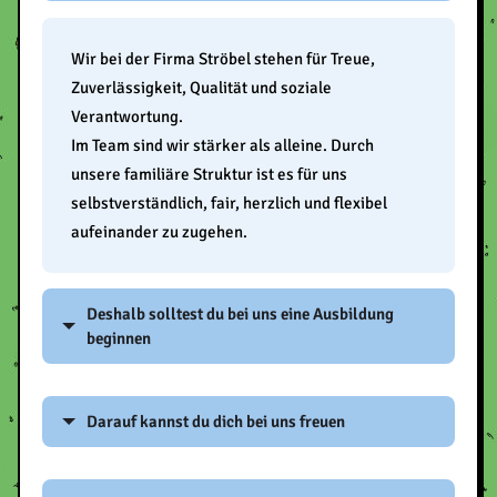
Wir bei der Firma Ströbel stehen für Treue,
Zuverlässigkeit, Qualität und soziale
Verantwortung.
Im Team sind wir stärker als alleine. Durch
unsere familiäre Struktur ist es für uns
selbstverständlich, fair, herzlich und flexibel
aufeinander zu zugehen.
Deshalb solltest du bei uns eine Ausbildung
beginnen
– … weil deine Freunde von dir sagen „mit dir
Darauf kannst du dich bei uns freuen
kann ich reden und mich auch jeden Fall auf dich
verlassen“
– … auf ein familiäres Umfeld und ein starkes
– … du bei uns jede Abteilung durchläufst und die