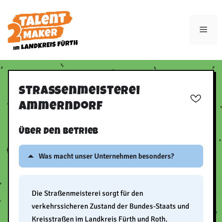
Zum
Inhalt
Men
springen
Straßenmeisterei
Ammerndorf
Über den Betrieb
Was macht unser Unternehmen besonders?
Die Straßenmeisterei sorgt für den
verkehrssicheren Zustand der Bundes-Staats und
Kreisstraßen im Landkreis Fürth und Roth.