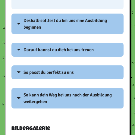
Deshalb solltest du bei uns eine Ausbildung
beginnen
Arbeiten an der frischen Luft sollte Ihnen
Darauf kannst du dich bei uns freuen
gefallen. Auch der Umgang mit
technischenBaugeräten und Fahrzeugen sollte
Gutes Betriebsklima, geregelte Arbeitszeiten.
Ihnen liegen.
So passt du perfekt zu uns
Bautechnische Vorkenntnisse bzw.
So kann dein Weg bei uns nach der Ausbildung
landwirtschaftliche Vorkenntnisse sind sehr
weitergehen
hilfreich.
Straßenwärterausbildung, Gesellenzeit,
Bildergalerie
Technikerausbildung bzw.