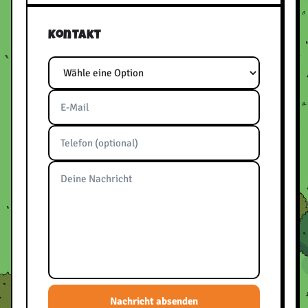
Kontakt
Thema
E-Mail
Telefon
Nachricht
Bitte frei lassen
Nachricht absenden