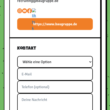
recruiting@baugruppe.de
https://www.baugruppe.de
Kontakt
Thema
E-Mail
Telefon
Nachricht
Bitte frei lassen