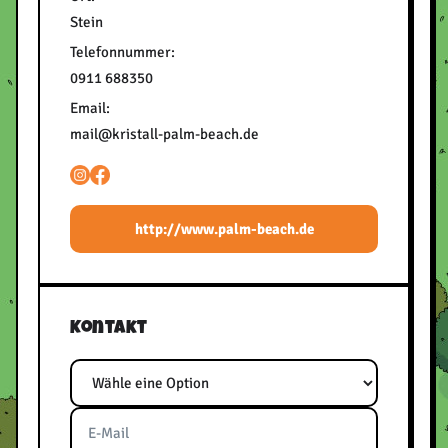
Stein
Telefonnummer:
0911 688350
Email:
mail@kristall-palm-beach.de
http://www.palm-beach.de
Kontakt
Thema
E-Mail
Telefon
Nachricht
Bitte frei lassen