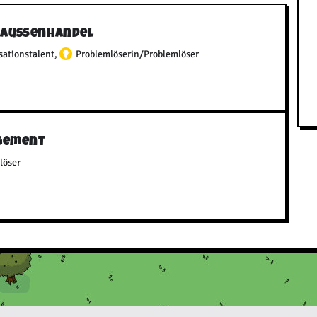
d Außenhandel
sationstalent
,
Problemlöserin/Problemlöser
gement
löser