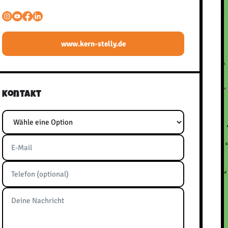
www.kern-stelly.de
Kontakt
Thema
E-Mail
Telefon
Nachricht
Bitte frei lassen