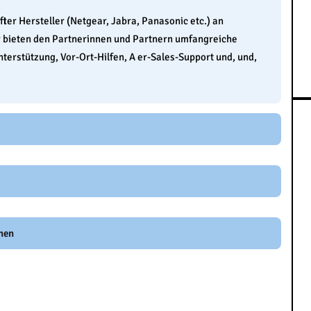
fter Hersteller (Netgear, Jabra, Panasonic etc.) an
ir bieten den Partnerinnen und Partnern umfangreiche
terstützung, Vor-Ort-Hilfen, A er-Sales-Support und, und,
5!
ichen (Einkauf, Import, Vertrieb, Auftragsbearbeitung,
hen
renen Kolleginnen und Kollegen
he – auch nach der Ausbildung