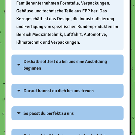
Familienunternehmen Formteile, Verpackungen,
Gehäuse und technische Teile aus EPP her. Das
Kerngeschäft ist das Design, die Industrialisierung
und Fertigung von spezifischen Kundenprodukten im
Bereich Medizintechnik, Luftfahrt, Automotive,
Klimatechnik und Verpackungen.
Deshalb solltest du bei uns eine Ausbildung
beginnen
Du bekommst bei uns das Komplettpaket und wirst
Darauf kannst du dich bei uns freuen
gemäß Ausbildungsplan in allen Bereichen und
Abteilungen ausgebildet und unterwiesen. Nach den
Es wartet ein freundliches Team mit viel Spaß bei der
ersten Lernschritten darfst du dich in
So passt du perfekt zu uns
Arbeit. Man sieht sofort, was jeder einzelne
selbstständigem Arbeiten erproben. Wir stellen
geschafft hat und wie er sich entwickelt. Die
unseren Auszubildenden immer Ansprechpartner zu
Du bist pünktlich und verantwortungsbewusst, bist
Auszubildenden arbeiten zusammen an Projekten
Seite, die mit dir die täglichen Aufgaben planen und