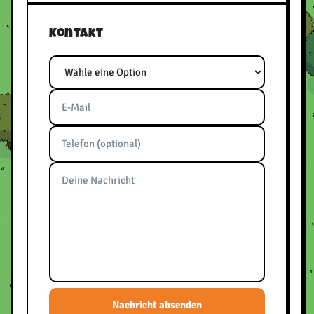
Kontakt
Thema
E-Mail
Telefon
Nachricht
Bitte frei lassen
Nachricht absenden