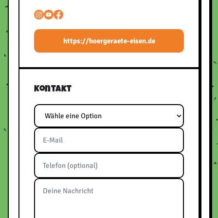
https://hoergeraete-eisen.de
Kontakt
Thema
E-Mail
Telefon
Nachricht
Bitte frei lassen