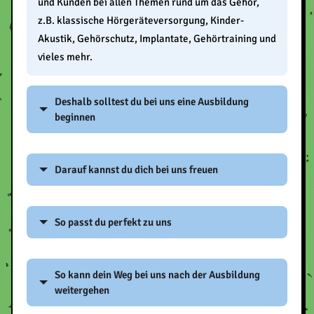
und Kunden bei allen Themen rund um das Gehör,
z.B. klassische Hörgeräteversorgung, Kinder-
Akustik, Gehörschutz, Implantate, Gehörtraining und
vieles mehr.
Deshalb solltest du bei uns eine Ausbildung
beginnen
Unser Beruf ist zukunftssicher, praxisnah, vielseitig,
Darauf kannst du dich bei uns freuen
systemrelevant und bereichernd.
Während Deiner Ausbildung bieten wir Dir
So passt du perfekt zu uns
individuelle Betreuung durch unser erfahrenes
Ausbilder-Team und eine herausragende Work-Life-
Du passt perfekt zu uns, wenn Du Dich für
Balance. Der theoretische Teil der 3-jährigen
So kann dein Weg bei uns nach der Ausbildung
technische Zusammenhänge interessierst und über
Ausbildung findet blockweise an der
weitergehen
handwerkliches Geschick verfügst. Du bist
Landesberufsschule für Hörakustik in Lübeck an der
sorgfältig, kundenorientiert und kommunikativ,