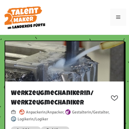
Zum
Inhalt
Men
springen
Werkzeugmechanikerin/​
Werkzeugmechaniker
Anpackerin/Anpacker
,
Gestalterin/Gestalter
,
Logikerin/Logiker