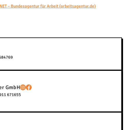
NET – Bundesagentur für Arbeit (arbeitsagentur.de)
684769
ber GmbH
911 671655