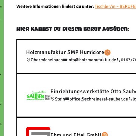
Weitere Informationen findest du unter:
Tischler/in – BERUFE
Hier kannst du diesen Beruf ausüben:
Holzmanufaktur SMP Humidore
Obermichelbach
info@holzmanufaktur.de
0163/7
Einrichtungswerkstätte Otto Sau
Stein
office@schreinerei-sauber.de
0
Ehm und Eitel GmbH