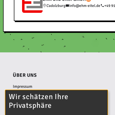
Cadolzburg
info@ehm-eitel.de
+49 9
ÜBER UNS
Impressum
Wir schätzen Ihre
Datenschutzerklärung
Privatsphäre
Kontakt
Bildnachweis und Inhalte