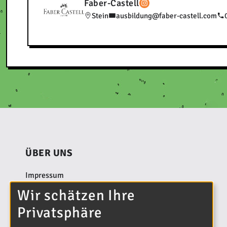
Faber-Castell
Stein
ausbildung@faber-castell.com
ÜBER UNS
Impressum
Wir schätzen Ihre
Datenschutzerklärung
Privatsphäre
Kontakt