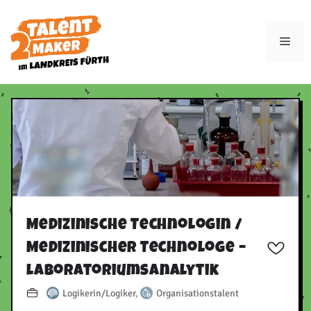
Zum
Inhalt
Men
springen
Medizinische Technologin /​
Medizinischer Technologe –
Laboratoriumsanalytik
Logikerin/Logiker
,
Organisationstalent