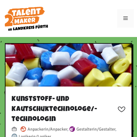
Zum
Inhalt
Men
springen
Kunststoff- und
Kautschuktechnologe/​-
technologin
Anpackerin/Anpacker
,
Gestalterin/Gestalter
,
Logikerin/Logiker