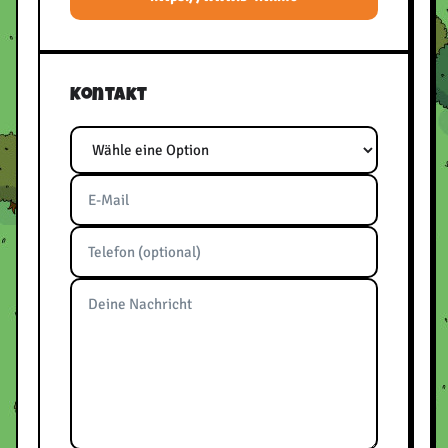
Kontakt
Thema
E-Mail
Telefon
Nachricht
Bitte frei lassen